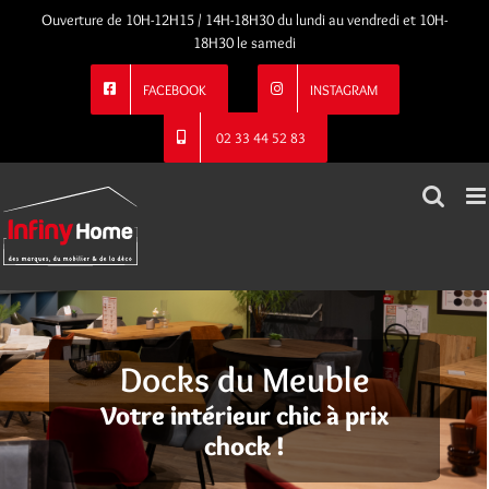
Passer
Ouverture de 10H-12H15 / 14H-18H30 du lundi au vendredi et 10H-
au
18H30 le samedi
contenu
FACEBOOK
INSTAGRAM
02 33 44 52 83
Docks du Meuble
Votre intérieur chic à prix
chock !