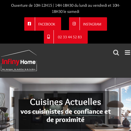
Passer
Ouverture de 10H-12H15 / 14H-18H30 du lundi au vendredi et 10H-
au
18H30 le samedi
contenu
FACEBOOK
INSTAGRAM
02 33 44 52 83
Cuisines Actuelles
vos cuisinistes de confiance et
de proximité